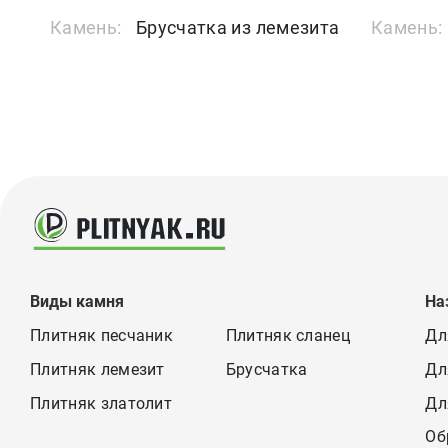
Камень:
Брусчатка из лемезита
Камень:
Виды камня
На
Плитняк песчаник
Плитняк сланец
Дл
Плитняк лемезит
Брусчатка
Дл
Плитняк златолит
Дл
Об