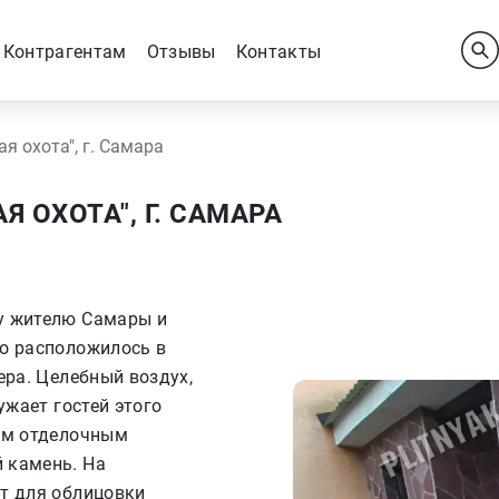
Контрагентам
Отзывы
Контакты
я охота", г. Самара
 ОХОТА", Г. САМАРА
у жителю Самары и
то расположилось в
ера. Целебный воздух,
ужает гостей этого
ным отделочным
 камень. На
ет для облицовки