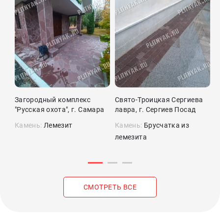
Загородный комплекс
Свято-Троицкая Сергиева
П
"Русская охота", г. Самара
лавра, г. Сергиев Посад
Камень:
Лемезит
Камень:
Брусчатка из
К
лемезита
л
СМОТРЕТЬ ВСЕ