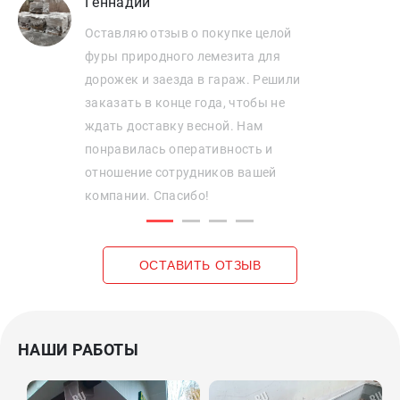
Геннадий
Оставляю отзыв о покупке целой
фуры природного лемезита для
дорожек и заезда в гараж. Решили
заказать в конце года, чтобы не
ждать доставку весной. Нам
понравилась оперативность и
отношение сотрудников вашей
компании. Спасибо!
ОСТАВИТЬ ОТЗЫВ
НАШИ РАБОТЫ