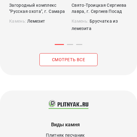
Загородный комплекс
Свято-Троицкая Сергиева
П
"Русская охота", г. Самара
лавра, г. Сергиев Посад
Камень:
Лемезит
Камень:
Брусчатка из
К
лемезита
л
СМОТРЕТЬ ВСЕ
Виды камня
Плитняк песчаник