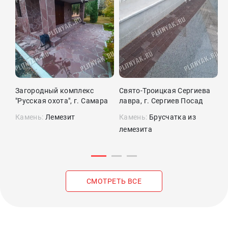
Загородный комплекс
Свято-Троицкая Сергиева
П
"Русская охота", г. Самара
лавра, г. Сергиев Посад
Камень:
Лемезит
Камень:
Брусчатка из
К
лемезита
л
СМОТРЕТЬ ВСЕ