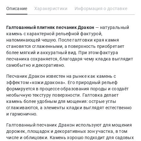
Описание
Харакеристики
Информация о доставке
Галтованный плитняк песчаник Дракон
— натуральный
камень с характерной рельефной фактурой,
напоминающей чешую. После галтовки края камня
становятся сглаженными, а поверхность приобретает
более мягкий и аккуратный вид. При этом фактура
песчаника сохраняется, благодаря чему кладка выглядит
самобытно и декоративно.
Песчаник Дракон известен на рынке как камень с
эффектом «кожи дракона». Его природный рельеф
формируется в процессе образования породы и создаёт
необычную текстуру поверхности. Галтовка делает
камень более удобным для мощения: острые углы
сглаживаются, а элементы кладки выглядят естественно
и гармонично.
Галтованный песчаник Дракон используют для мощения
дорожек, площадок и декоративных зон участка, в том
числе и облицовки. Камень хорошо подходит для садовых