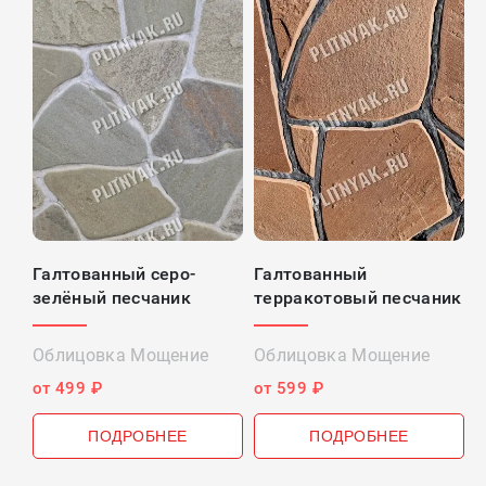
Галтованный серо-
Галтованный
Г
зелёный песчаник
терракотовый песчаник
п
Облицовка Мощение
Облицовка Мощение
О
от 499 ₽
от 599 ₽
о
ПОДРОБНЕЕ
ПОДРОБНЕЕ