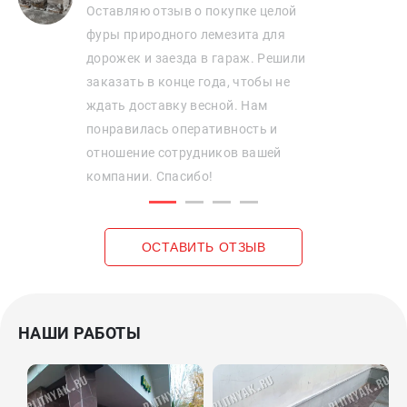
Оставляю отзыв о покупке целой
фуры природного лемезита для
дорожек и заезда в гараж. Решили
заказать в конце года, чтобы не
ждать доставку весной. Нам
понравилась оперативность и
отношение сотрудников вашей
компании. Спасибо!
ОСТАВИТЬ ОТЗЫВ
НАШИ РАБОТЫ