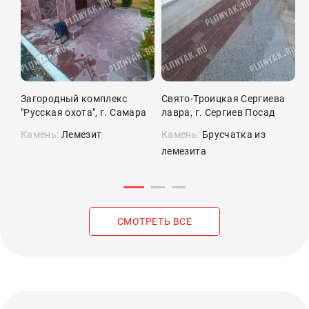
Загородный комплекс
Свято-Троицкая Сергиева
П
"Русская охота", г. Самара
лавра, г. Сергиев Посад
Камень:
Лемезит
Камень:
Брусчатка из
К
лемезита
л
СМОТРЕТЬ ВСЕ