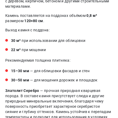
с деревом, кирпичом, бетоном и другими строительными
материалами.
Камень поставляется на поддонах объёмом
0,8 м³
размером
120×80 см
.
Выход камня с поддона:
30 м²
при использовании для облицовки
22 м²
при мощении
Рекомендуемая толщина плитняка:
15–30 мм
— для облицовки фасадов и стен
30–50 мм
— для мощения дорожек и площадок
Златолит Серебро
— прочная природная кварцевая
порода. В составе камня присутствует слюда и другие
природные минеральные включения, благодаря чему
поверхность приобретает характерное серебристое
сияние и глубину оттенков. Камень устойчив к перепадам
температуры и подходит для использования в условиях