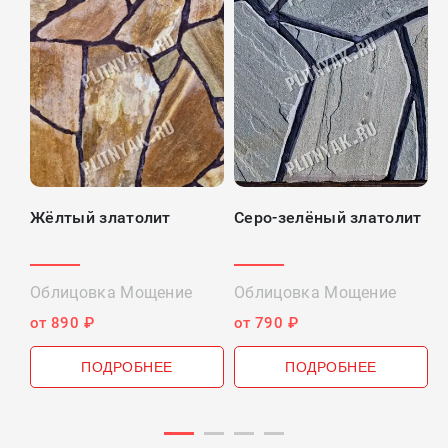
Жёлтый златолит
Серо-зелёный златолит
П
Облицовка Мощение
Облицовка Мощение
О
от 890 ₽
от 790 ₽
о
ПОДРОБНЕЕ
ПОДРОБНЕЕ