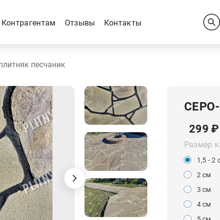
Контрагентам
Отзывы
Контакты
плитняк песчаник
СЕРО
299
₽
Размер к
1,5 - 2
2 см
3 см
4 см
5 см