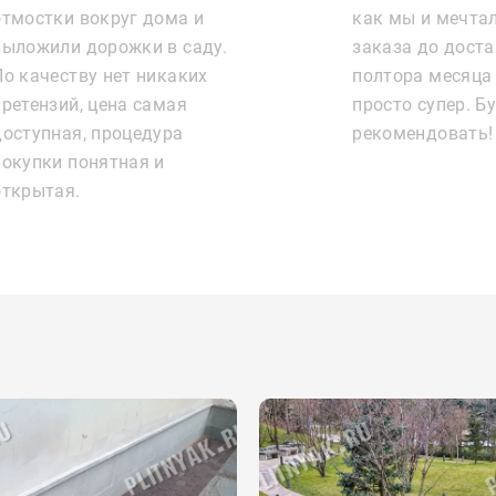
отмостки вокруг дома и
как мы и мечтал
выложили дорожки в саду.
заказа до дост
По качеству нет никаких
полтора месяца 
претензий, цена самая
просто супер. Б
доступная, процедура
рекомендовать!
покупки понятная и
открытая.