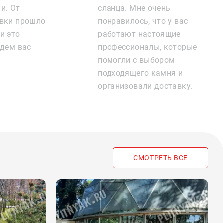
и. От
сланца. Мне очень
авки прошло
понравилось, что у вас
и это
работают настоящие
удем вас
профессионалы, которые
помогли с выбором
подходящего камня и
организовали доставку.
СМОТРЕТЬ ВСЕ