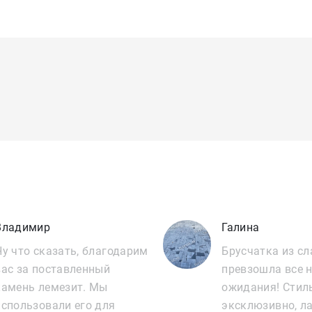
Владимир
Галина
Ну что сказать, благодарим
Брусчатка из сл
вас за поставленный
превзошла все 
камень лемезит. Мы
ожидания! Стил
использовали его для
эксклюзивно, ла