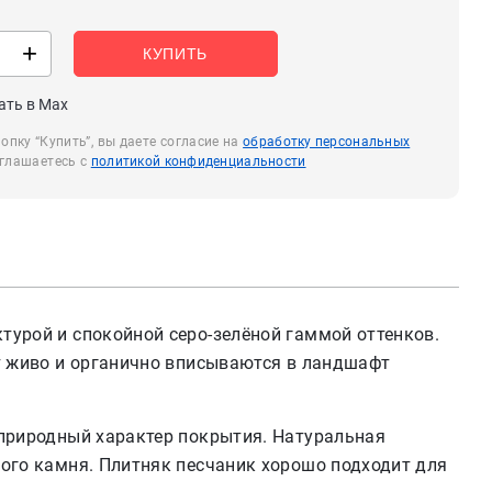
+
КУПИТЬ
ать в Max
пку “Купить”, вы даете согласие на
обработку персональных
глашаетесь с
политикой конфиденциальности
урой и спокойной серо-зелёной гаммой оттенков.
т живо и органично вписываются в ландшафт
 природный характер покрытия. Натуральная
ого камня. Плитняк песчаник хорошо подходит для