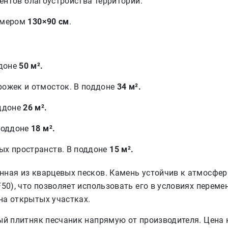
ментов благоустройства территории.
мером
130×90 см
.
ддоне
50 м².
ожек и отмосток. В поддоне
34 м².
оддоне
26 м².
поддоне
18 м².
ых пространств. В поддоне
15 м².
нная из кварцевых песков. Камень устойчив к атмосфе
50), что позволяет использовать его в условиях переме
на открытых участках.
ый плитняк песчаник напрямую от производителя. Цена