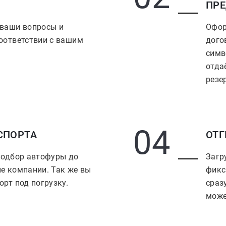
ПР
 ваши вопросы и
Офор
оответствии с вашим
дого
симв
отда
резе
04
СПОРТА
ОТГ
подбор автофуры до
Загр
е компании. Так же вы
фикс
орт под погрузку.
сраз
може