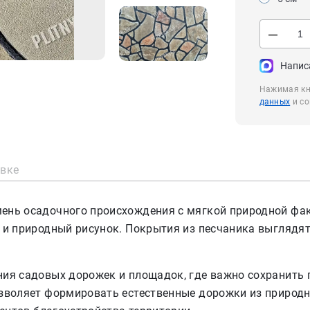
—
Напис
Нажимая кно
данных
и со
авке
нь осадочного происхождения с мягкой природной факт
ь и природный рисунок. Покрытия из песчаника выглядя
ния садовых дорожек и площадок, где важно сохранить
озволяет формировать естественные дорожки из природн