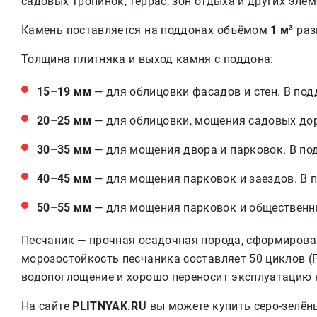
садовых тропинок, террас, зон отдыха и других эле
Камень поставляется на поддонах объёмом
1 м³
раз
Толщина плитняка и выход камня с поддона:
15–19 мм
— для облицовки фасадов и стен. В по
20–25 мм
— для облицовки, мощения садовых дор
30–35 мм
— для мощения двора и парковок. В п
40–45 мм
— для мощения парковок и заездов. В 
50–55 мм
— для мощения парковок и общественн
Песчаник — прочная осадочная порода, сформирова
морозостойкость песчаника составляет 50 циклов (F
водопоглощение и хорошо переносит эксплуатацию 
На сайте
PLITNYAK.RU
вы можете купить серо-зелён