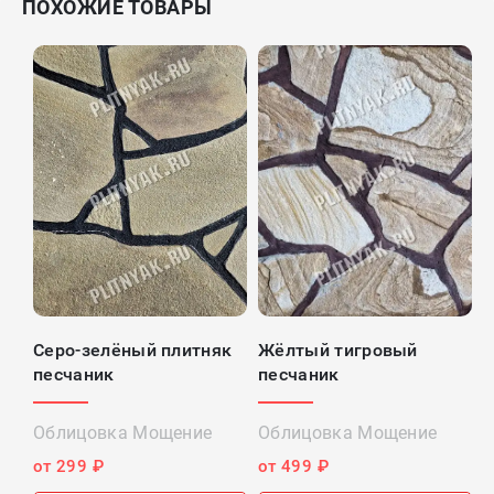
ПОХОЖИЕ ТОВАРЫ
Серо-зелёный плитняк
Жёлтый тигровый
П
песчаник
песчаник
Д
Облицовка Мощение
Облицовка Мощение
О
от 299 ₽
от 499 ₽
о