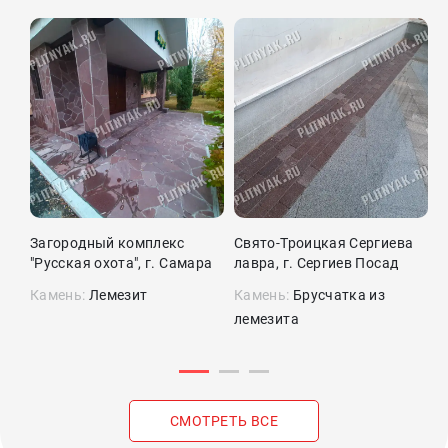
Загородный комплекс
Свято-Троицкая Сергиева
П
"Русская охота", г. Самара
лавра, г. Сергиев Посад
Камень:
Лемезит
Камень:
Брусчатка из
К
лемезита
л
СМОТРЕТЬ ВСЕ